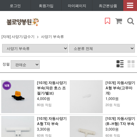
로그인
회원가입
마이페이지
최근본상품
[자재] 사양기/급수기
사양기 부속류
정렬
[10개] 자동사양기
[10개] 자동사양기
부속(작은 호스 조
A형 부속(고무마
절기/밸브)
개)
4,000원
1,000원
80원 적립
20원 적립
[10개] 자동사양기
[10개] 자동사양기
A형 T자 부속
(B~H형) T자 부속
3,300원
3,000원
60원 적립
60원 적립