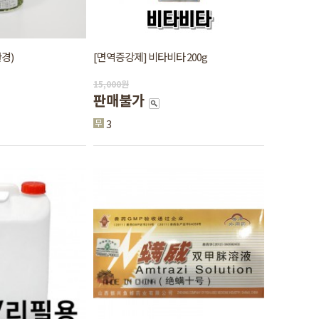
경)
[면역증강제] 비타비타 200g
15,000
원
판매불가
3