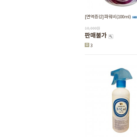
[면역증강] 파워비(100ml)
10,000
원
판매불가
3