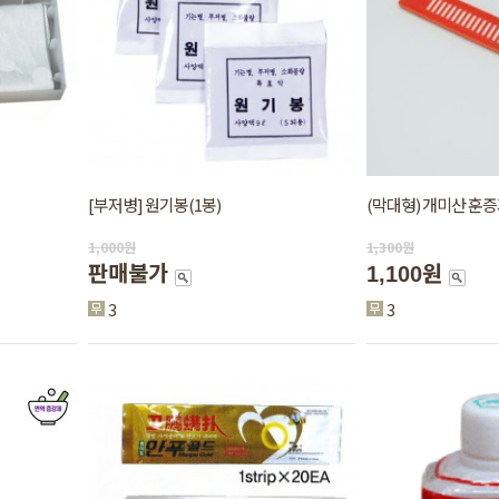
[부저병] 원기봉(1봉)
(막대형) 개미산 훈
1,000
원
1,300
원
판매불가
1,100원
3
3