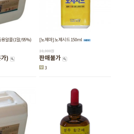
독용알콜(1말/95%)
[노제마] 노제시드 150ml
10,000
원
본가)
판매불가
3