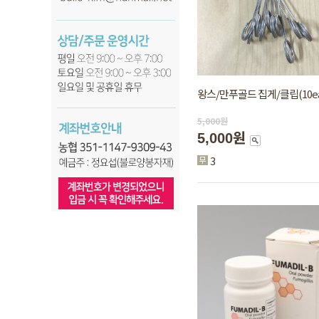
왕스/만푸골드 집게/클립(10ea
5,000
원
5,000원
3