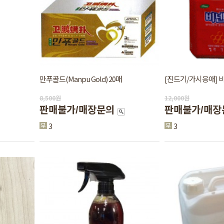
만푸골드(Manpu Gold) 20매
[진드기/가시응애] 비
8,500
원
12,000
원
판매불가/매장문의
판매불가/매장
3
3