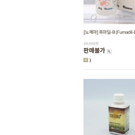
[노제마] 후마딜-B (Fumadil-B
28,000
원
판매불가
3