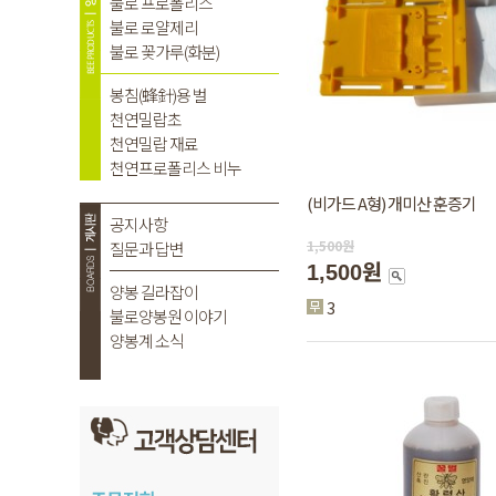
(비가드 A형) 개미산 훈증기
1,500
원
1,500원
3