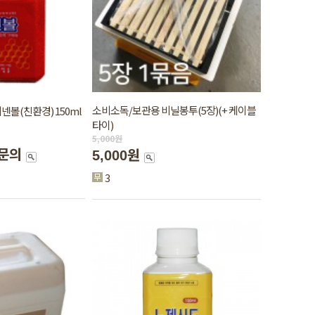
소비소독/보관용 비닐봉투(5장)(+ 케이블
넨볼(친환경) 150ml
타이)
5,000
원
문의
5,000원
3