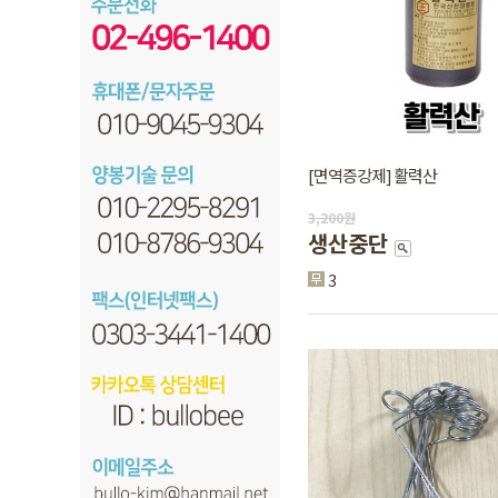
[면역증강제] 활력산
3,200
원
생산중단
3