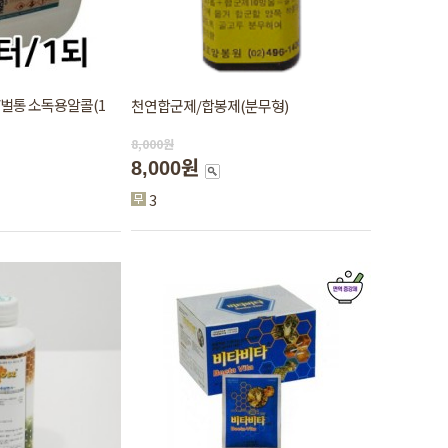
비/벌통 소독용알콜(1
천연합군제/합봉제(분무형)
8,000
원
8,000원
3