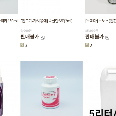
카 150ml
[진드기/가시응애] 속살만6호(2ml)
[노제마] 노노스(친환
8,000
원
15,000
원
판매불가
판매불가
3
3