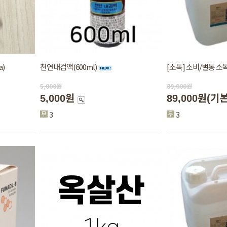
)
천연내검액(600ml)
[소독] 소비/벌통 소
5,000
원
89,000
원
5,000원
89,000원
(기
3
3