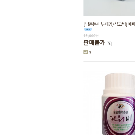
[낭충봉아부패명/석고병] 메파티
15,000
원
판매불가
3