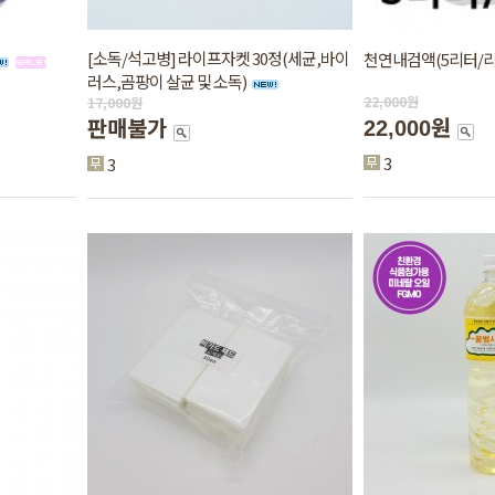
[소독/석고병] 라이프자켓 30정(세균,바이
천연내검액(5리터/리
러스,곰팡이 살균 및 소독)
22,000
원
17,000
원
22,000원
판매불가
3
3