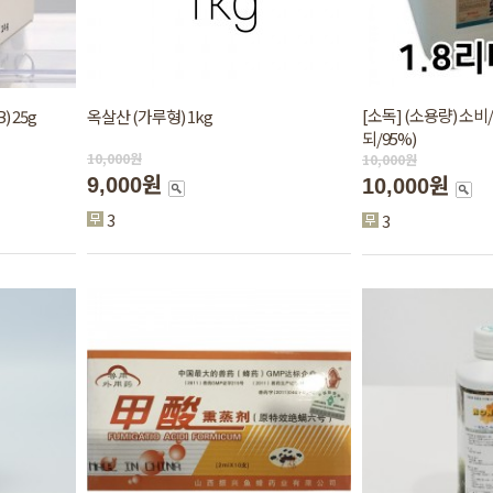
[소독] (소용량) 소
) 25g
옥살산 (가루형) 1kg
되/95%)
10,000
원
10,000
원
9,000원
10,000원
3
3