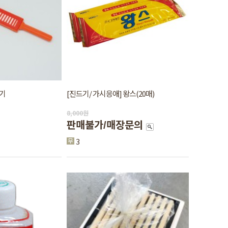
증기
[진드기/ 가시응애] 왕스(20매)
8,000
원
판매불가/매장문의
3