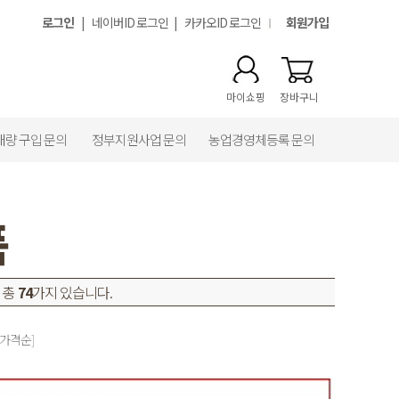
로그인
|
네이버ID 로그인
|
카카오ID 로그인
회원가입
마이쇼핑
장바구니
대량 구입 문의
정부지원사업 문의
농업경영체등록 문의
품
 총
74
가지 있습니다.
 가격순]