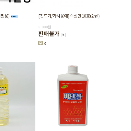
필용)
[진드기/가시응애] 속살만 10호(2ml)
8,000
원
판매불가
3