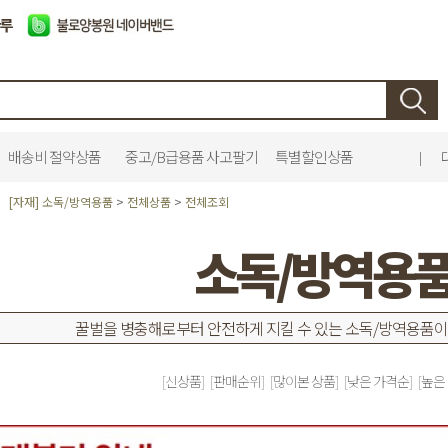
배송비 절약상품
중고/B급용품 사고팔기
특별할인상품
|
[자재] 소독/방역용품
>
전체상품
>
전체조회
소독/방역용
꿀벌을 병충해로부터 안전하게 지킬 수 있는 소독/방역용품이
[신상품]
[판매순위]
[많이본 상품]
[낮은 가격순]
[높은