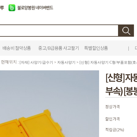
배송비 절약상품
중고/B급용품 사고팔기
특별할인상품
|
현재위치 :
[자재] 사양기/급수기
>
자동사양기
>
[신형] 자동사양기 C형/부품포함(호스
[신형] 
부속) [봉
정상가격
할인가격
적립금(2%)