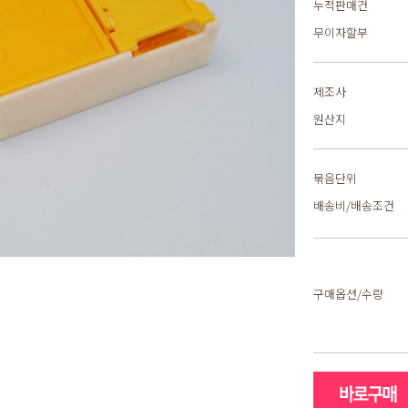
누적판매건
무이자할부
제조사
원산지
묶음단위
배송비/배송조건
구매옵션/수량