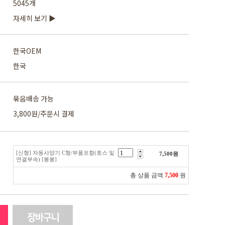
5045개
자세히 보기 ▶
한국OEM
한국
묶음배송 가능
3,800원/주문시 결제
[신형] 자동사양기 C형/부품포함(호스 및
7,500
원
연결부속) [봉봉]
총 상품 금액
7,500
원