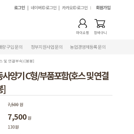
로그인
|
네이버ID 로그인
|
카카오ID 로그인
회원가입
마이쇼핑
장바구니
대량 구입 문의
정부지원사업 문의
농업경영체등록 문의
 및 연결부속) [봉봉]
자동사양기 C형/부품포함(호스 및 연결
봉]
7,500
원
7,500
원
130원