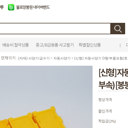
배송비 절약상품
중고/B급용품 사고팔기
특별할인상품
|
현재위치 :
[자재] 사양기/급수기
>
자동사양기
>
[신형] 자동사양기 D형/부품포함(호스
[신형] 
부속) [봉
정상가격
할인가격
적립금(2%)