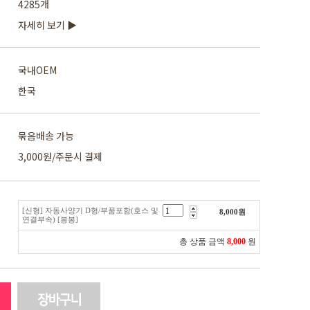
4285개
자세히 보기 ▶
국내OEM
한국
묶음배송 가능
3,000원/주문시 결제
[신형] 자동사양기 D형/부품포함(호스 및
8,000
원
연결부속) [봉봉]
총 상품 금액
8,000
원