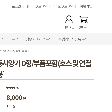
로그인
|
네이버ID 로그인
|
카카오ID 로그인
회원가입
마이쇼핑
장바구니
대량 구입 문의
정부지원사업 문의
농업경영체등록 문의
 및 연결부속) [봉봉]
자동사양기 D형/부품포함(호스 및 연결
봉]
8,000
원
8,000
원
150원