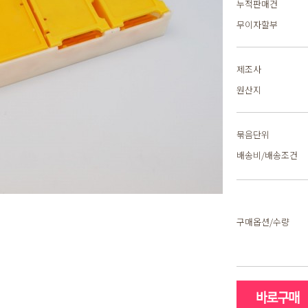
누적판매건
무이자할부
제조사
원산지
묶음단위
배송비/배송조건
구매옵션/수량