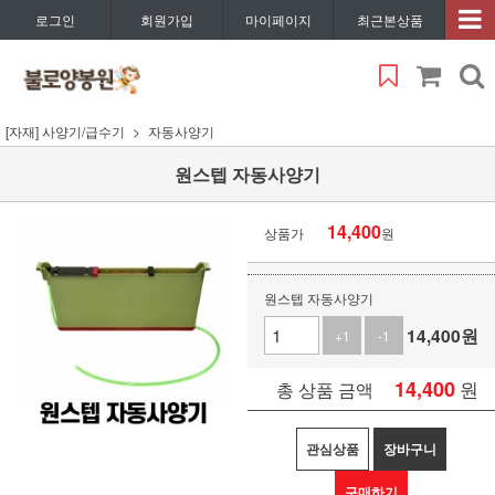
로그인
회원가입
마이페이지
최근본상품
[자재] 사양기/급수기
자동사양기
원스텝 자동사양기
14,400
상품가
원
원스텝 자동사양기
14,400
원
+1
-1
14,400
원
총 상품 금액
관심상품
장바구니
구매하기