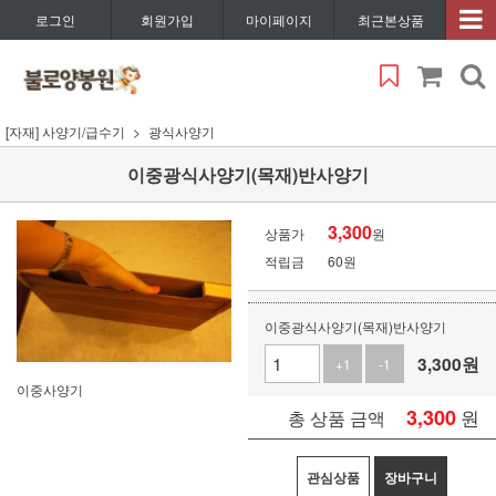
로그인
회원가입
마이페이지
최근본상품
[자재] 사양기/급수기
광식사양기
이중광식사양기(목재)반사양기
3,300
상품가
원
적립금
60원
이중광식사양기(목재)반사양기
3,300
원
+1
-1
이중사양기
3,300
원
총 상품 금액
관심상품
장바구니