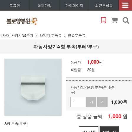
로그인
회원가입
마이페이지
최근본상품
[자재] 사양기/급수기
사양기 부속류
연결부속류
자동사양기A형 부속(부레/부구)
1,000
상품가
원
적립금
20원
자동사양기A형 부속(부레/부
구)
1,000
원
+1
-1
1,000
원
총 상품 금액
A형 부속(부구)