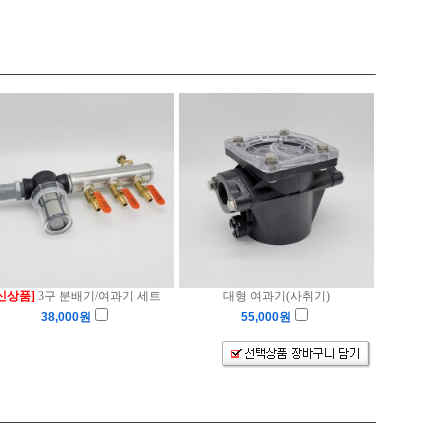
신상품]
3구 분배기/여과기 세트
대형 여과기(사취기)
38,000
원
55,000
원