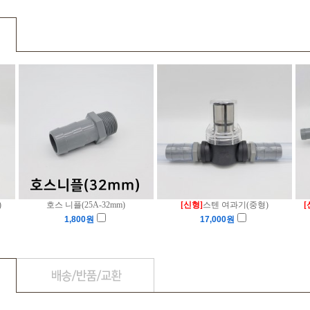
)
호스 니플(25A-32mm)
[신형]
스텐 여과기(중형)
[
1,800
원
17,000
원