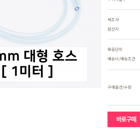
제조사
원산지
묶음단위
배송비/배송조건
구매옵션/수량