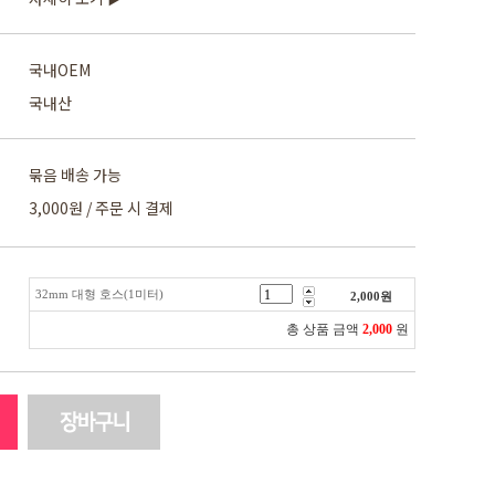
국내OEM
국내산
묶음 배송 가능
3,000원 / 주문 시 결제
32mm 대형 호스(1미터)
2,000
원
총 상품 금액
2,000
원