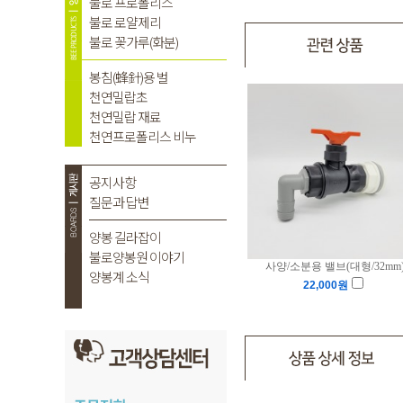
사양/소분용 밸브(대형/32mm
22,000
원