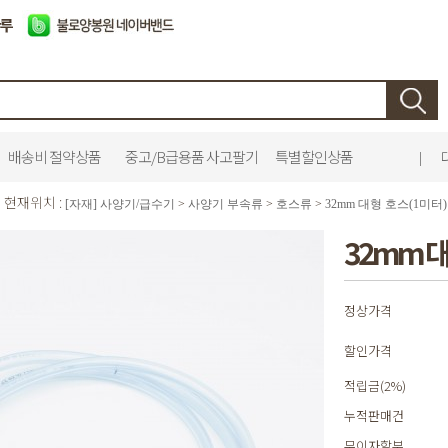
배송비 절약상품
중고/B급용품 사고팔기
특별할인상품
|
현재위치 :
[자재] 사양기/급수기
>
사양기 부속류
>
호스류
>
32mm 대형 호스(1미터)
32mm 대
정상가격
할인가격
적립금(2%)
누적판매건
무이자할부