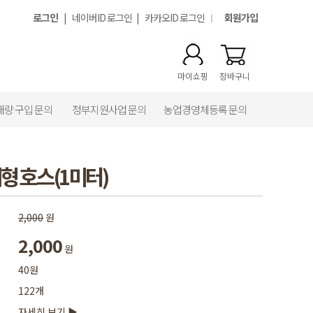
로그인
|
네이버ID 로그인
|
카카오ID 로그인
회원가입
마이쇼핑
장바구니
대량 구입 문의
정부지원사업 문의
농업경영체등록 문의
형 호스(1미터)
2,000
원
2,000
원
40원
122개
자세히 보기 ▶