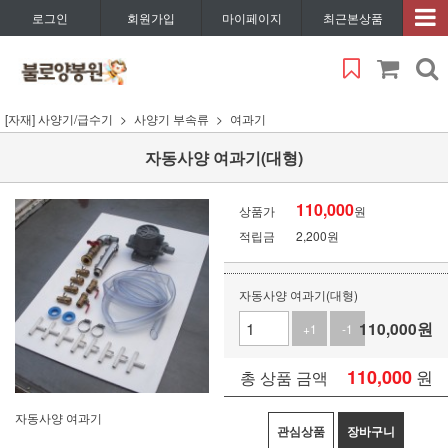
로그인
회원가입
마이페이지
최근본상품
[자재] 사양기/급수기
사양기 부속류
여과기
자동사양 여과기(대형)
110,000
상품가
원
적립금
2,200원
자동사양 여과기(대형)
110,000
원
+1
-1
110,000
원
총 상품 금액
자동사양 여과기
관심상품
장바구니