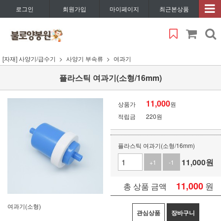
로그인
회원가입
마이페이지
최근본상품
[자재] 사양기/급수기
사양기 부속류
여과기
플라스틱 여과기(소형/16mm)
11,000
상품가
원
적립금
220원
플라스틱 여과기(소형/16mm)
11,000
원
+1
-1
11,000
원
총 상품 금액
여과기(소형)
관심상품
장바구니